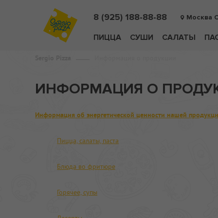
8 (925) 188-88-88
Москва 
ПИЦЦА
СУШИ
САЛАТЫ
ПА
Sergio Pizza
Информация о продукции
ИНФОРМАЦИЯ О ПРОДУ
Информация об энергетической ценности нашей продукц
Пицца, салаты, паста
Блюда во фритюре
Горячее, супы