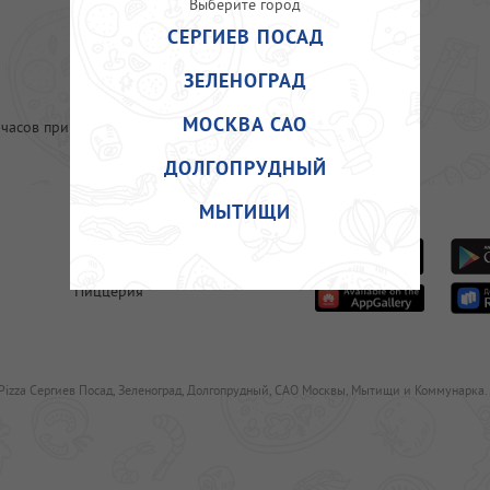
Выберите город
СЕРГИЕВ ПОСАД
ЗЕЛЕНОГРАД
МОСКВА САО
часов при температуре от +2 до +6 градусов С.
ДОЛГОПРУДНЫЙ
МЫТИЩИ
Вопросы-ответы
Оплата
Пиццерия
Pizza Сергиев Посад, Зеленоград, Долгопрудный, САО Москвы, Мытищи и Коммунарка.