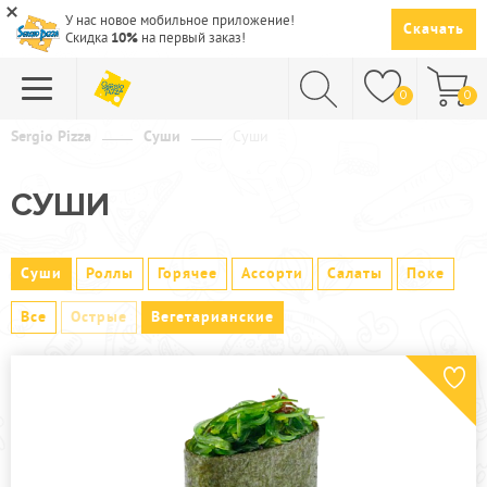
У нас новое мобильное приложение!
Скачать
Скидка
10%
на первый заказ!
0
0
Sergio Pizza
Суши
Суши
ПИЦЦА
СУШИ
СУШИ
САЛАТЫ
Суши
Роллы
Горячее
Ассорти
Салаты
Поке
ПАСТА
Все
Острые
Вегетарианские
ГОРЯЧЕЕ
СУПЫ
НАПИТКИ
ДЕСЕРТЫ