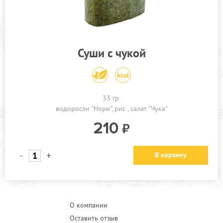
ПРОЧЕЕ
АКЦИИ
Суши с чукой
33 гр.
водоросли "Нори"
рис
салат "Чука"
210
-
+
В корзину
О компании
Оставить отзыв