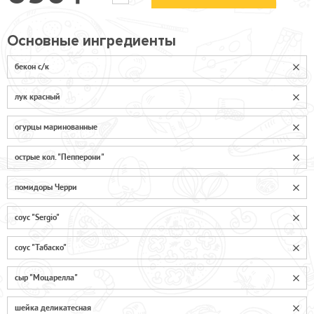
Основные ингредиенты
бекон с/к
лук красный
огурцы маринованные
острые кол. "Пепперони"
помидоры Черри
соус "Sergio"
соус "Табаско"
сыр "Моцарелла"
шейка деликатесная