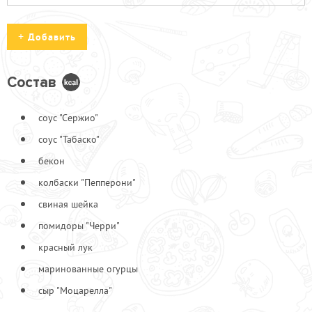
Добавить
Состав
Бекон с/к
100
соус "Сержио"
Ветчина
110
соус "Табаско"
Грибы жареные
110
бекон
Куриные грудки
100
Лук красный
70
колбаски "Пепперони"
Лук репчатый
70
свиная шейка
Лук фри
70
помидоры "Черри"
Пепперони острая
110
красный лук
Перец халапеньо
80
маринованные огурцы
Салями
120
сыр "Моцарелла"
Соус "Табаско"
70