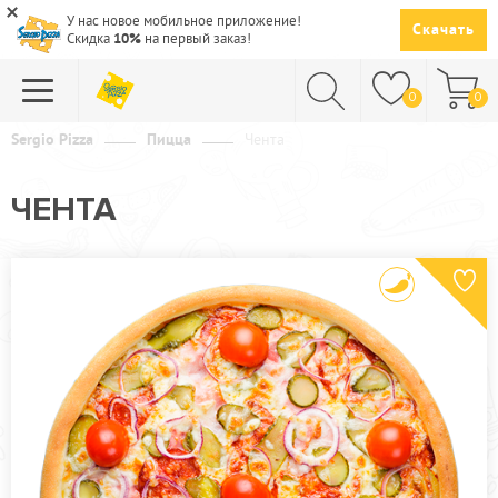
У нас новое мобильное приложение!
Скачать
Скидка
10%
на первый заказ!
0
0
Sergio Pizza
Пицца
Чента
ПИЦЦА
ЧЕНТА
СУШИ
САЛАТЫ
ПАСТА
ГОРЯЧЕЕ
СУПЫ
НАПИТКИ
ДЕСЕРТЫ