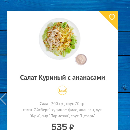
Болоньезе
290 гр.
паста "Спагетти"
соус "Болоньезе" (на основе
говядины)
перец черный
сыр "Пармезан"
480