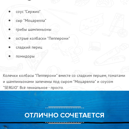
Бекон в/к
150
соус "Сержио"
Ветчина
110
сыр "Моцарелла"
Куриные грудки
100
грибы шампиньоны
Пепперони острая
110
Перец халапеньо
80
острые колбаски "Пепперони"
Салями
120
сладкий перец
Соус "Табаско"
70
помидоры
Шейка деликатесная
150
Колечки колбасы "Пепперони" вместе со сладким перцем, томатами
и шампиньонами запечены под сыром "Моцарелла" и соусом
"SERGIO". Всё гениальное - просто.
ОТЛИЧНО СОЧЕТАЕТСЯ