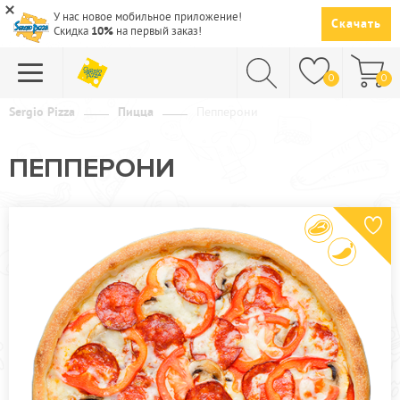
У нас новое мобильное приложение!
Скачать
Скидка
10%
на первый заказ!
0
0
Sergio Pizza
Пицца
Пепперони
ПИЦЦА
ПЕППЕРОНИ
СУШИ
САЛАТЫ
ПАСТА
ГОРЯЧЕЕ
СУПЫ
НАПИТКИ
ДЕСЕРТЫ