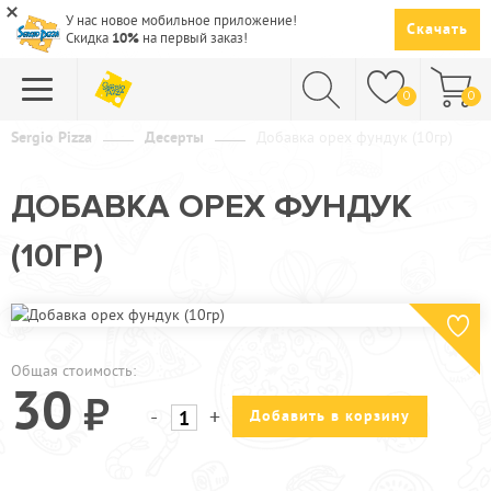
У нас новое мобильное приложение!
Скачать
Скидка
10%
на первый заказ!
0
0
Sergio Pizza
Десерты
Добавка орех фундук (10гр)
ПИЦЦА
ДОБАВКА ОРЕХ ФУНДУК
СУШИ
(10ГР)
САЛАТЫ
ПАСТА
ГОРЯЧЕЕ
Общая стоимость:
СУПЫ
30
-
+
Добавить в корзину
НАПИТКИ
ДЕСЕРТЫ