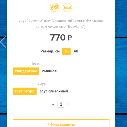
соус "Сержио" или "Сливочный"
смесь 4-х сыров
(в том числе сыр "Дор-Блю")
770
30
40
Размер, см
Тесто
стандартное
пышное
Соус
соус Sergio
соус сливочный
-
+
Ингредиенты