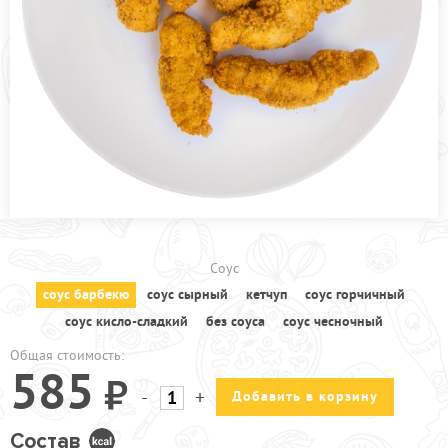
ПРОЧЕЕ
ПИЦЦЕРИЯ
АКЦИИ
Соус
соус барбекю
соус сырный
кетчуп
соус горчичный
соус кисло-сладкий
без cоуса
соус чесночный
Общая стоимость:
585
-
+
Добавить в корзину
Состав