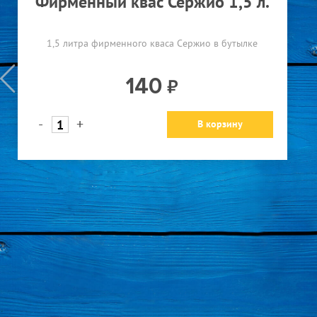
Фирменный квас Сержио 1,5 л.
1,5 литра фирменного кваса Сержио в бутылке
140
-
+
В корзину
ст