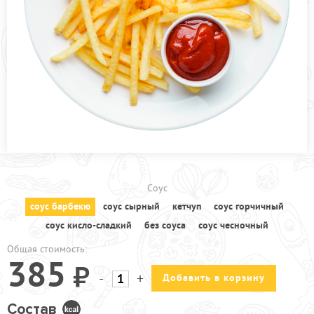
ПРОЧЕЕ
ПИЦЦЕРИЯ
АКЦИИ
Соус
соус барбекю
соус сырный
кетчуп
соус горчичный
соус кисло-сладкий
без cоуса
соус чесночный
Общая стоимость:
385
-
+
Добавить в корзину
Состав