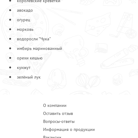
королевские креветки
Лук фри
30
авокадо
Морковь
30
Огурец
огурец
40
Соус "Спайс"
70
морковь
Черри
40
водоросли "Чука"
Чука
30
имбирь маринованный
орехи кешью
кунжут
зелёный лук
О компании
Оставить отзыв
Вопросы-ответы
Информация о продукции
Вакансии