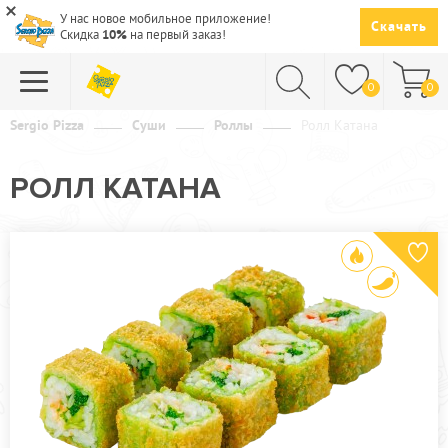
У нас новое мобильное приложение!
Скачать
Скидка
10%
на первый заказ!
0
0
Sergio Pizza
Суши
Роллы
Ролл Катана
ПИЦЦА
РОЛЛ КАТАНА
СУШИ
САЛАТЫ
ПАСТА
ГОРЯЧЕЕ
СУПЫ
НАПИТКИ
ДЕСЕРТЫ