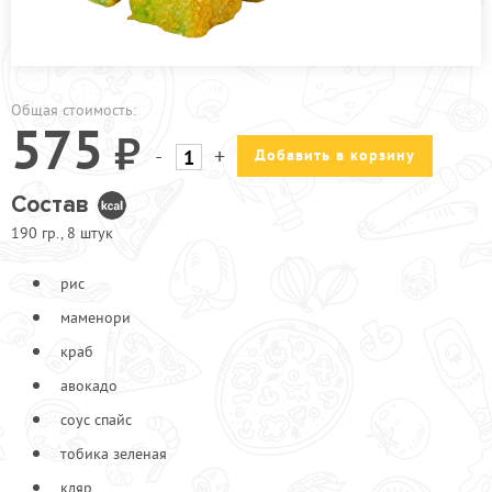
ПРОЧЕЕ
ПИЦЦЕРИЯ
АКЦИИ
Общая стоимость:
575
-
+
Добавить в корзину
Состав
190 гр., 8 штук
рис
маменори
краб
авокадо
соус спайс
тобика зеленая
кляр