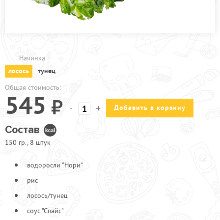
ПРОЧЕЕ
ПИЦЦЕРИЯ
АКЦИИ
Начинка
лосось
тунец
Общая стоимость:
545
-
+
Добавить в корзину
Состав
150 гр., 8 штук
водоросли "Нори"
рис
лосось/тунец
соус "Спайс"