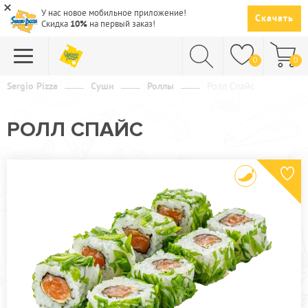
У нас новое мобильное приложение!
Скачать
Скидка
10%
на первый заказ!
0
0
Sergio Pizza
Суши
Роллы
Ролл Спайс
ПИЦЦА
РОЛЛ СПАЙС
СУШИ
САЛАТЫ
ПАСТА
ГОРЯЧЕЕ
СУПЫ
НАПИТКИ
ДЕСЕРТЫ