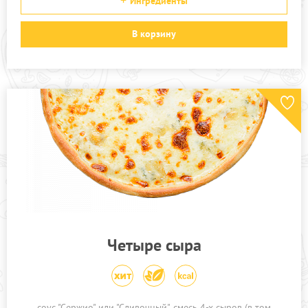
Ингредиенты
В корзину
Четыре сыра
соус "Сержио" или "Сливочный"
смесь 4-х сыров (в том