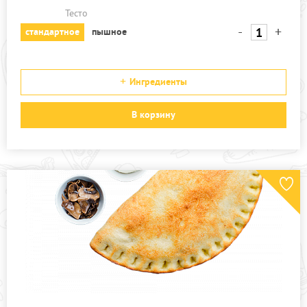
Тесто
-
+
стандартное
пышное
Ингредиенты
В корзину