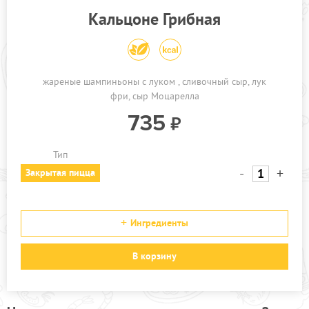
Кальцоне Грибная
жареные шампиньоны с луком
сливочный сыр
лук
фри
сыр Моцарелла
735
Тип
-
+
Закрытая пицца
Ингредиенты
В корзину