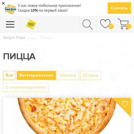
У нас новое мобильное приложение!
Скачать
Скидка
10%
на первый заказ!
0
0
Sergio Pizza
Пицца
ПИЦЦА
ПИЦЦА
СУШИ
САЛАТЫ
Все
Вегетарианские
Мясные
Острые
ПАСТА
С морепродуктами
ГОРЯЧЕЕ
СУПЫ
НАПИТКИ
ДЕСЕРТЫ