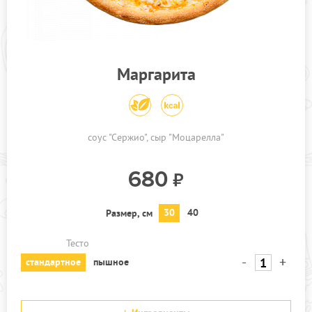
ПРОЧЕЕ
ПИЦЦЕРИЯ
АКЦИИ
Маргарита
соус "Сержио"
сыр "Моцарелла"
680
30
40
Размер, см
Тесто
-
+
стандартное
пышное