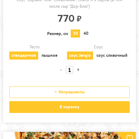
числе сыр "Дор-Блю")
770
30
40
Размер, см
Тесто
Соус
стандартное
пышное
соус Sergio
соус сливочный
-
+
Ингредиенты
В корзину