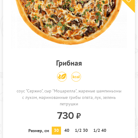
Грибная
соус "Сержио"
сыр "Моцарелла"
жареные шампиньоны
с луком
маринованные грибы опята
лук
зелень
петрушки
730
30
40
1/2 30
1/2 40
Размер, см