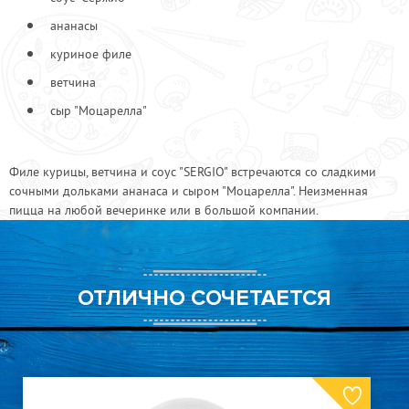
Ветчина
110
ананасы
Креветка
250
куриное филе
Куриные грудки
100
Лук фри
70
ветчина
Соус "Си-Фуд"
70
сыр "Моцарелла"
Соус Sergio
70
Соус горчичный
70
Филе курицы, ветчина и соус "SERGIO" встречаются со сладкими
Соус кисло сладкий
70
сочными дольками ананаса и сыром "Моцарелла". Неизменная
Сыр "Моцарелла"
150
пицца на любой вечеринке или в большой компании.
Шейка деликатесная
150
ОТЛИЧНО СОЧЕТАЕТСЯ