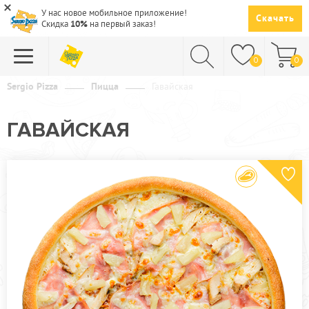
У нас новое мобильное приложение!
Скачать
Скидка
10%
на первый заказ!
0
0
Sergio Pizza
Пицца
Гавайская
ПИЦЦА
ГАВАЙСКАЯ
СУШИ
САЛАТЫ
ПАСТА
ГОРЯЧЕЕ
СУПЫ
НАПИТКИ
ДЕСЕРТЫ