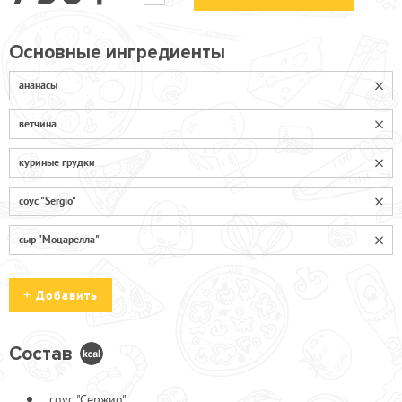
Основные ингредиенты
ананасы
ветчина
куриные грудки
соус "Sergio"
сыр "Моцарелла"
Добавить
Состав
Ананасы
100
соус "Сержио"