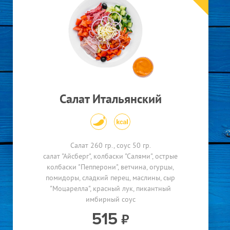
Салат Итальянский
Салат 260 гр., соус 50 гр.
салат "Айсберг"
колбаски "Салями"
острые
колбаски "Пепперони"
ветчина
огурцы
помидоры
сладкий перец
маслины
сыр
"Моцарелла"
красный лук
пикантный
имбирный соус
515