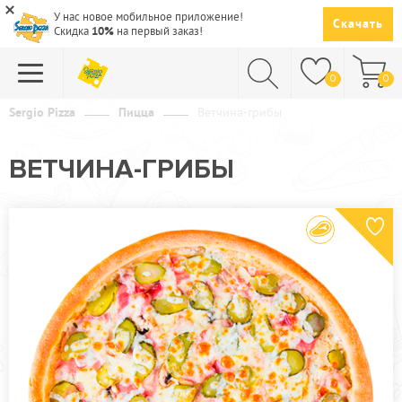
У нас новое мобильное приложение!
Скачать
Скидка
10%
на первый заказ!
0
0
Sergio Pizza
Пицца
Ветчина-грибы
ПИЦЦА
ВЕТЧИНА-ГРИБЫ
СУШИ
САЛАТЫ
ПАСТА
ГОРЯЧЕЕ
СУПЫ
НАПИТКИ
ДЕСЕРТЫ