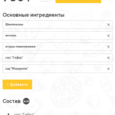
Основные ингредиенты
Шампиньоны
ветчина
огурцы маринованные
соус "Сифуд"
сыр "Моцарелла"
Добавить
Состав
Бекон в/к
150
соус "Сифуд"