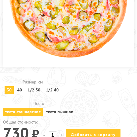
ПРОЧЕЕ
ПИЦЦЕРИЯ
АКЦИИ
Размер, см
30
40
1/2 30
1/2 40
Тесто
тесто стандартное
тесто пышное
Общая стоимость:
730
-
+
Добавить в корзину