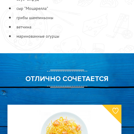
Колбаски "Охотничьи"
100
сыр "Моцарелла"
Куриные грудки
100
грибы шампиньоны
Перец сладкий
90
Помидоры
70
ветчина
Сыр "Моцарелла"
150
маринованные огурцы
Шейка деликатесная
150
ОТЛИЧНО СОЧЕТАЕТСЯ