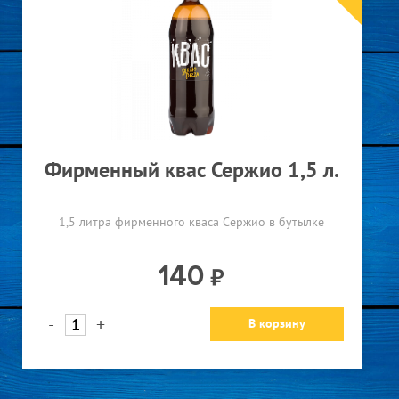
Фирменный квас Сержио 1,5 л.
1,5 литра фирменного кваса Сержио в бутылке
140
-
+
В корзину