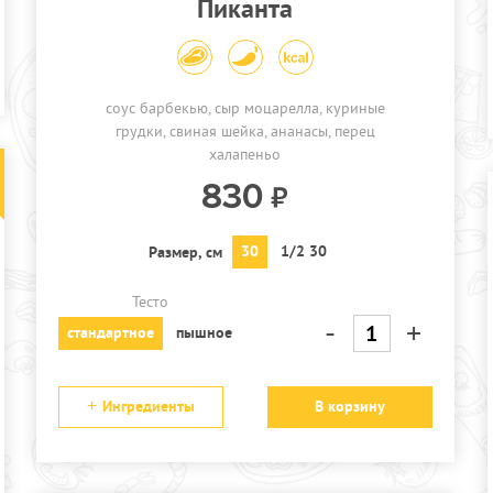
Пиканта
соус барбекью
сыр моцарелла
куриные
грудки
свиная шейка
ананасы
перец
халапеньо
830
30
1/2 30
Размер, см
Тесто
-
+
стандартное
пышное
Ингредиенты
В корзину