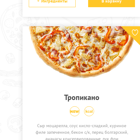
Ингредиенты
В корзину
Тропикано
Сыр моцарелла, соус кисло-сладкий, куриное
филе запеченное, бекон с/к, перец болгарский,
ананасы консервированные, лук фри