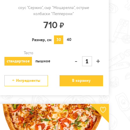
соус "Сержио"
сыр "Моцарелла"
острые
колбаски "Пепперони"
710
30
40
Размер, см
Тесто
-
+
стандартное
пышное
Ингредиенты
В корзину