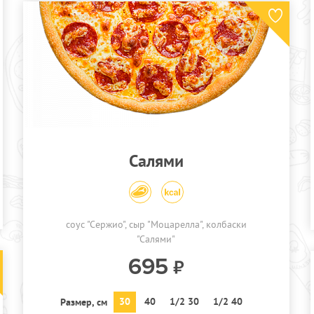
Салями
соус "Сержио"
сыр "Моцарелла"
колбаски
"Салями"
695
30
40
1/2 30
1/2 40
Размер, см