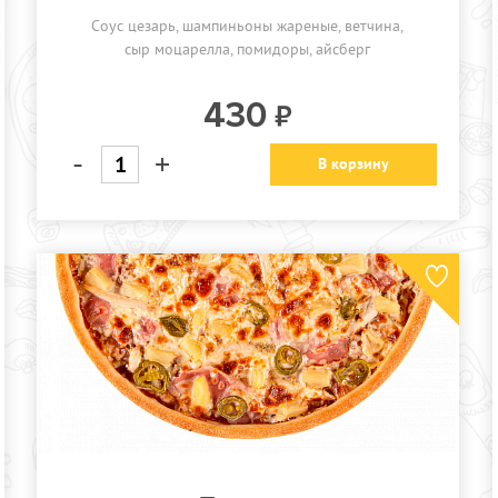
Соус цезарь, шампиньоны жареные, ветчина,
сыр моцарелла, помидоры, айсберг
430
-
+
В корзину