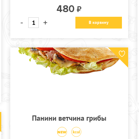
480
-
+
В корзину
Панини ветчина грибы