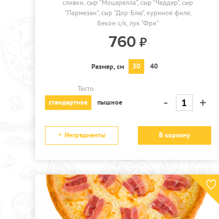
сливки
сыр "Моцарелла"
сыр "Чеддер"
сыр
"Пармезан"
сыр "Дор-Блю"
куриное филе
бекон с/к
лук "Фри"
760
30
40
Размер, см
Тесто
-
+
стандартное
пышное
Ингредиенты
В корзину