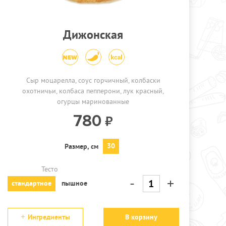
Дижонская
Сыр моцарелла, соус горчичный, колбаски
охотничьи, колбаса пепперони, лук красный,
огурцы маринованные
780
30
Размер, см
Тесто
-
+
стандартное
пышное
Ингредиенты
В корзину