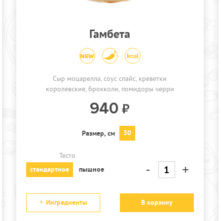
Гамбета
Сыр моцарелла, соус спайс, креветки
королевские, брокколи, помидоры черри
940
30
Размер, см
Тесто
-
+
стандартное
пышное
Ингредиенты
В корзину