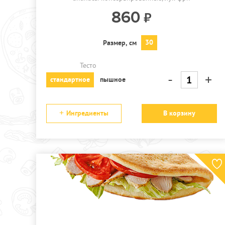
860
30
Размер, см
Тесто
-
+
стандартное
пышное
Ингредиенты
В корзину