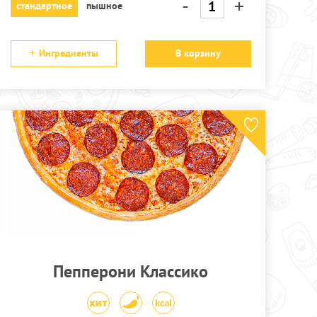
-
+
стандартное
пышное
Ингредиенты
В корзину
Пепперони Классико