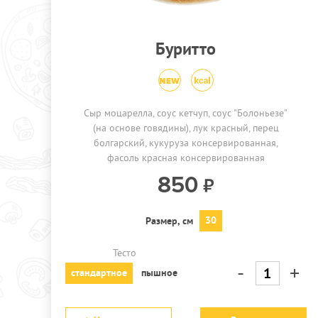
Буритто
Сыр моцарелла, соус кетчуп, соус "Болоньезе"
(на основе говядины), лук красный, перец
болгарский, кукуруза консервированная,
фасоль красная консервированная
850
30
Размер, см
Тесто
-
+
стандартное
пышное