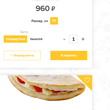
960
30
Размер, см
Тесто
-
+
стандартное
пышное
Ингредиенты
В корзину