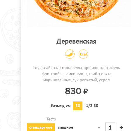
Деревенская
соус спайс
сыр моцарелла
орегано
картофель
фри
грибы шампиньоны
грибы опята
маринованные
лук репчатый
укроп
830
30
1/2 30
Размер, см
Тесто
-
+
стандартное
пышное