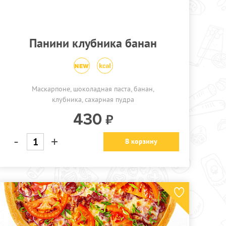
Панини клубника банан
Маскарпоне, шоколадная паста, банан,
клубника, сахарная пудра
430
-
+
В корзину