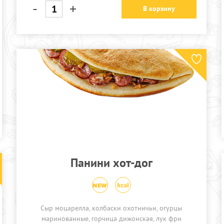
-
+
В корзину
Панини хот-дог
Сыр моцарелла, колбаски охотничьи, огурцы
маринованные, горчица дижонская, лук фри