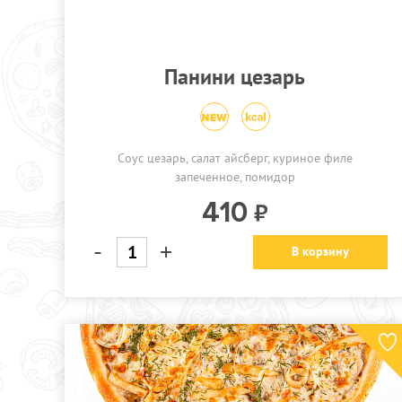
Панини цезарь
Соус цезарь, салат айсберг, куриное филе
запеченное, помидор
410
-
+
В корзину