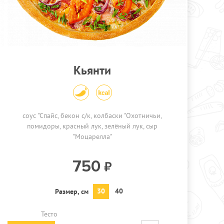
Кьянти
соус "Спайс
бекон с/к
колбаски "Охотничьи
помидоры
красный лук
зелёный лук
сыр
"Моцарелла"
750
30
40
Размер, см
Тесто