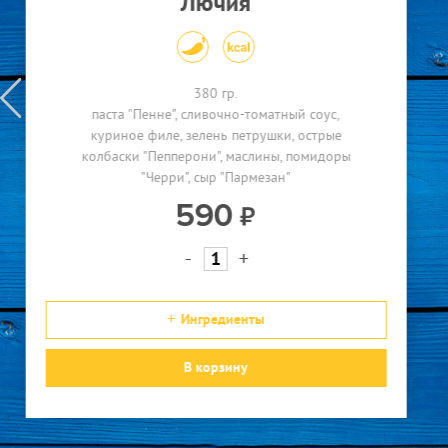
Лючия
380 гр.
паста "Пенне"
сливочно-томатный соус
куриное филе
зелень петрушки
острые
колбаски "Пепперони"
маслины
помидоры
"Черри"
сыр "Пармезан"
590
-
+
Ингредиенты
В корзину