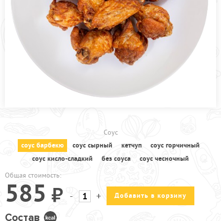
ПРОЧЕЕ
КАФЕ УЛ.2-АЯ ПРОЛЕТАРСКАЯ
КАФЕ УЛ. ИНЖЕНЕРНАЯ
АКЦИИ
Соус
соус барбекю
соус сырный
кетчуп
соус горчичный
соус кисло-сладкий
без cоуса
соус чесночный
Общая стоимость:
585
-
+
Добавить в корзину
Состав