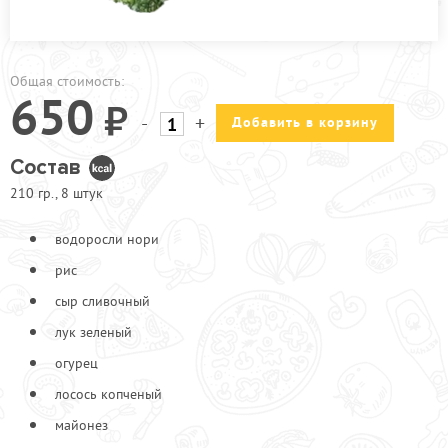
ПРОЧЕЕ
КАФЕ УЛ.2-АЯ ПРОЛЕТАРСКАЯ
Общая стоимость:
КАФЕ УЛ. ИНЖЕНЕРНАЯ
650
-
+
Добавить в корзину
АКЦИИ
Состав
210 гр., 8 штук
водоросли нори
рис
сыр сливочный
лук зеленый
огурец
лосось копченый
майонез