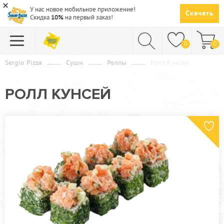
У нас новое мобильное приложение!
Скачать
Скидка
10%
на первый заказ!
0
0
Sergio Pizza
Суши
Роллы
Ролл Кунсей
ПИЦЦА
РОЛЛ КУНСЕЙ
СУШИ
САЛАТЫ
ПАСТА
ГОРЯЧЕЕ
СУПЫ
НАПИТКИ
ДЕСЕРТЫ