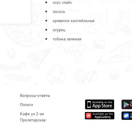
соус спайс
лосось
креветки коктейльные
огурец
тобика зеленая
Вопросы-ответы
Оплата
Кафе ул.2-ая
Пролетарская