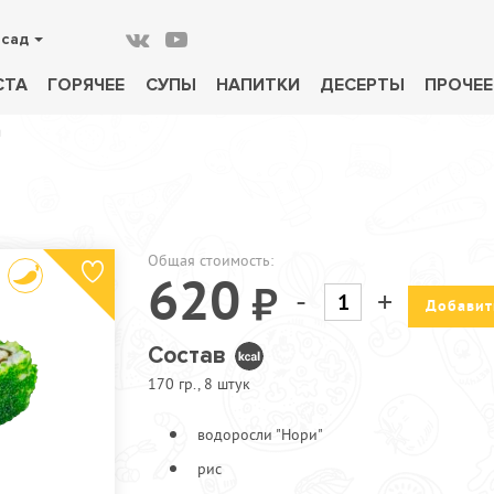
осад
СТА
ГОРЯЧЕЕ
СУПЫ
НАПИТКИ
ДЕСЕРТЫ
ПРОЧЕЕ
а
Общая стоимость:
620
-
+
Добавит
Состав
170 гр., 8 штук
водоросли "Нори"
рис