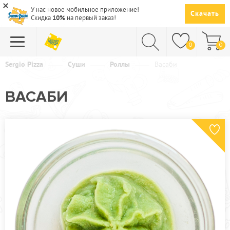
У нас новое мобильное приложение!
Скачать
Скидка
10%
на первый заказ!
0
0
Sergio Pizza
Суши
Роллы
Васаби
ПИЦЦА
ВАСАБИ
СУШИ
САЛАТЫ
ПАСТА
ГОРЯЧЕЕ
СУПЫ
НАПИТКИ
ДЕСЕРТЫ