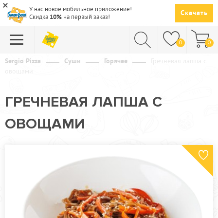
У нас новое мобильное приложение!
Скачать
Скидка
10%
на первый заказ!
0
0
Sergio Pizza
Суши
Горячее
Гречневая лапша с
овощами
ПИЦЦА
СУШИ
ГРЕЧНЕВАЯ ЛАПША С
САЛАТЫ
ОВОЩАМИ
ПАСТА
ГОРЯЧЕЕ
СУПЫ
НАПИТКИ
ДЕСЕРТЫ