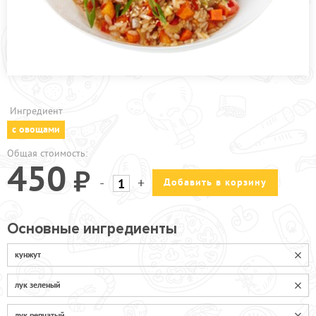
ПРОЧЕЕ
КАФЕ УЛ.2-АЯ ПРОЛЕТАРСКАЯ
КАФЕ УЛ. ИНЖЕНЕРНАЯ
АКЦИИ
Ингредиент
с овощами
Общая стоимость:
450
-
+
Добавить в корзину
Основные ингредиенты
кунжут
лук зеленый
лук репчатый