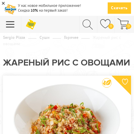
У нас новое мобильное приложение!
Скачать
Скидка
10%
на первый заказ!
0
0
Sergio Pizza
Суши
Горячее
Жареный рис c
овощами
ПИЦЦА
СУШИ
ЖАРЕНЫЙ РИС C ОВОЩАМИ
САЛАТЫ
ПАСТА
ГОРЯЧЕЕ
СУПЫ
НАПИТКИ
ДЕСЕРТЫ