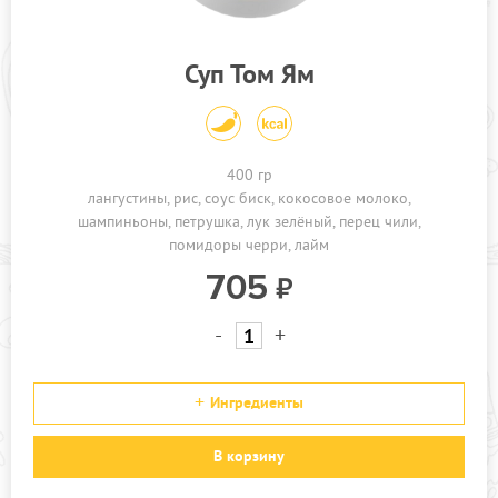
ПРОЧЕЕ
КАФЕ УЛ.2-АЯ ПРОЛЕТАРСКАЯ
Суп Том Ям
КАФЕ УЛ. ИНЖЕНЕРНАЯ
АКЦИИ
400 гр
лангустины
рис
соус биск
кокосовое молоко
шампиньоны
петрушка
лук зелёный
перец чили
помидоры черри
лайм
705
-
+
Ингредиенты
В корзину