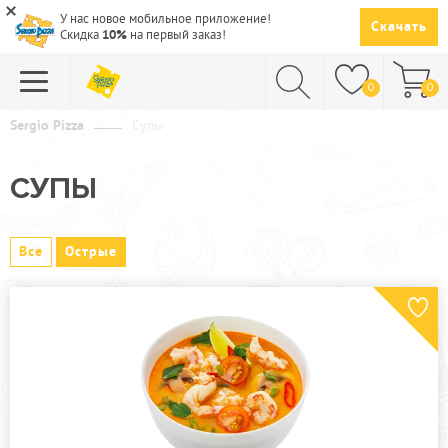
У нас новое мобильное приложение!
Скачать
Скидка
10%
на первый заказ!
0
0
Sergio Pizza
Супы
ПИЦЦА
СУПЫ
СУШИ
САЛАТЫ
Все
Острые
ПАСТА
ГОРЯЧЕЕ
СУПЫ
НАПИТКИ
ДЕСЕРТЫ