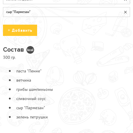
сыр "Пармезан"
Добавить
Состав
300 гр.
4 сыра
70
Ветчина
90
паста "Пенне"
Маслины резанные
70
ветчина
Петрушка
70
грибы шампиньоны
Помидоры черри
70
сливочный соус
Соус сливочный
70
сыр "Пармезан"
Сыр "Пармезан"
70
Шампиньоны
зелень петрушки
70