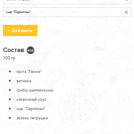
сыр "Пармезан"
Добавить
Состав
300 гр.
4 сыра
70
Ветчина
90
паста "Пенне"
Маслины резанные
70
ветчина
Петрушка
70
грибы шампиньоны
Помидоры черри
70
сливочный соус
Соус сливочный
70
сыр "Пармезан"
Сыр "Пармезан"
70
Шампиньоны
зелень петрушки
70