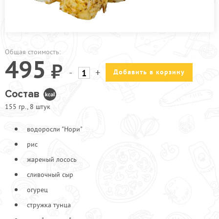
ПРОЧЕЕ
ПИЦЦЕРИЯ
АКЦИИ
Общая стоимость:
495
-
+
Добавить в корзину
Состав
155 гр., 8 штук
водоросли "Нори"
рис
жареный лосось
сливочный сыр
огурец
стружка тунца