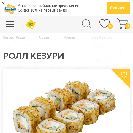
У нас новое мобильное приложение!
Скачать
Скидка
10%
на первый заказ!
0
0
Sergio Pizza
Суши
Роллы
Ролл Кезури
ПИЦЦА
РОЛЛ КЕЗУРИ
СУШИ
САЛАТЫ
ПАСТА
ГОРЯЧЕЕ
СУПЫ
НАПИТКИ
ДЕСЕРТЫ