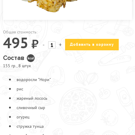
ПРОЧЕЕ
АКЦИИ
Общая стоимость:
495
-
+
Добавить в корзину
Состав
155 гр., 8 штук
водоросли "Нори"
рис
жареный лосось
сливочный сыр
огурец
стружка тунца