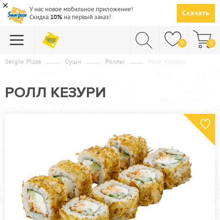
У нас новое мобильное приложение!
Скачать
Скидка
10%
на первый заказ!
0
0
Sergio Pizza
Суши
Роллы
Ролл Кезури
ПИЦЦА
РОЛЛ КЕЗУРИ
СУШИ
САЛАТЫ
ПАСТА
ГОРЯЧЕЕ
СУПЫ
НАПИТКИ
ДЕСЕРТЫ