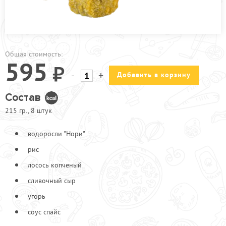
ПРОЧЕЕ
ПИЦЦЕРИЯ
АКЦИИ
Общая стоимость:
595
-
+
Добавить в корзину
Состав
215 гр., 8 штук
водоросли "Нори"
рис
лосось копченый
сливочный сыр
угорь
соус спайс