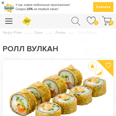
У нас новое мобильное приложение!
Скачать
Скидка
10%
на первый заказ!
0
0
Sergio Pizza
Суши
Роллы
Ролл Вулкан
ПИЦЦА
РОЛЛ ВУЛКАН
СУШИ
САЛАТЫ
ПАСТА
ГОРЯЧЕЕ
СУПЫ
НАПИТКИ
ДЕСЕРТЫ