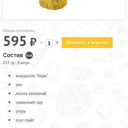
ПРОЧЕЕ
КАФЕ ЗЕЛЕНОГРАД
КАФЕ БРЁХОВО
Общая стоимость:
595
АКЦИИ
-
+
Добавить в корзину
Состав
215 гр., 8 штук
водоросли "Нори"
рис
лосось копченый
сливочный сыр
угорь
соус спайс