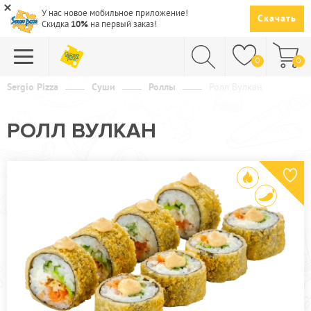
У нас новое мобильное приложение!
Скачать
Скидка
10%
на первый заказ!
0
0
Sergio Pizza
Суши
Роллы
Ролл Вулкан
ПИЦЦА
РОЛЛ ВУЛКАН
СУШИ
САЛАТЫ
ПАСТА
ГОРЯЧЕЕ
СУПЫ
НАПИТКИ
ДЕСЕРТЫ