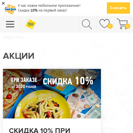
У нас новое мобильное приложение!
Скачать
Скидка
10%
на первый заказ!
0
0
Sergio Pizza
ПИЦЦА
АКЦИИ
СУШИ
САЛАТЫ
ПАСТА
ГОРЯЧЕЕ
СУПЫ
НАПИТКИ
ДЕСЕРТЫ
СКИДКА 10% ПРИ