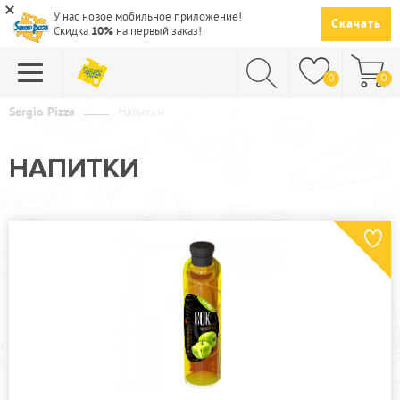
У нас новое мобильное приложение!
Скачать
Скидка
10%
на первый заказ!
0
0
Sergio Pizza
Напитки
ПИЦЦА
НАПИТКИ
СУШИ
САЛАТЫ
ПАСТА
ГОРЯЧЕЕ
СУПЫ
НАПИТКИ
ДЕСЕРТЫ