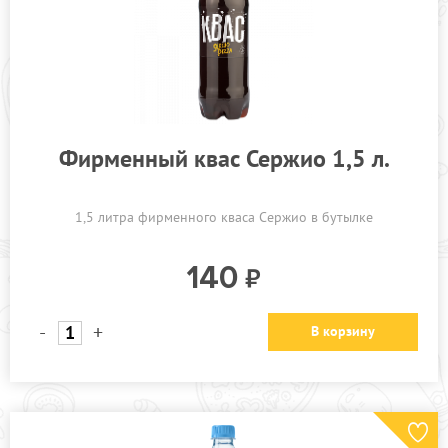
Фирменный квас Сержио 1,5 л.
1,5 литра фирменного кваса Сержио в бутылке
140
-
+
В корзину