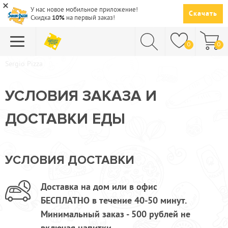
У нас новое мобильное приложение!
Скачать
Скидка
10%
на первый заказ!
0
0
Sergio Pizza
ПИЦЦА
УСЛОВИЯ ЗАКАЗА И
СУШИ
ДОСТАВКИ ЕДЫ
САЛАТЫ
ПАСТА
ГОРЯЧЕЕ
УСЛОВИЯ ДОСТАВКИ
СУПЫ
Доставка на дом или в офис
НАПИТКИ
БЕСПЛАТНО в течение 40-50 минут.
Минимальный заказ - 500 рублей не
ДЕСЕРТЫ
включая напитки.