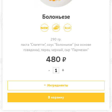
Болоньезе
290 гр.
паста "Спагетти"
соус "Болоньезе" (на основе
говядины)
перец черный
сыр "Пармезан"
480
-
+
Ингредиенты
В корзину