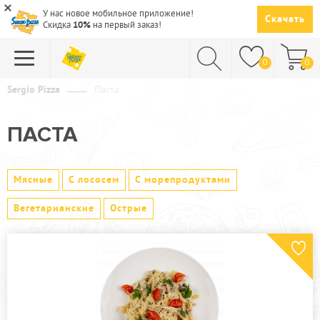
У нас новое мобильное приложение!
Скачать
Скидка
10%
на первый заказ!
0
0
Sergio Pizza
Паста
ПИЦЦА
ПАСТА
СУШИ
САЛАТЫ
Мясные
С лососем
С морепродуктами
ПАСТА
Вегетарианские
Острые
ГОРЯЧЕЕ
СУПЫ
НАПИТКИ
ДЕСЕРТЫ