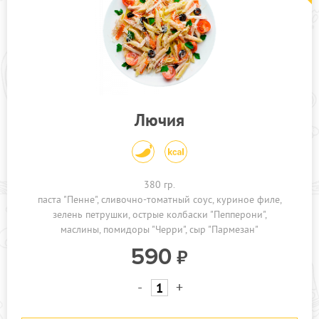
Лючия
380 гр.
паста "Пенне"
сливочно-томатный соус
куриное филе
зелень петрушки
острые колбаски "Пепперони"
маслины
помидоры "Черри"
сыр "Пармезан"
590
-
+