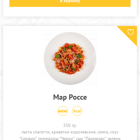
В корзину
Мар Россе
350 гр.
паста спагетти
креветки королевские
семга
соус
"Сержио"
помидоры "Черри"
сыр "Пармезан"
зелень