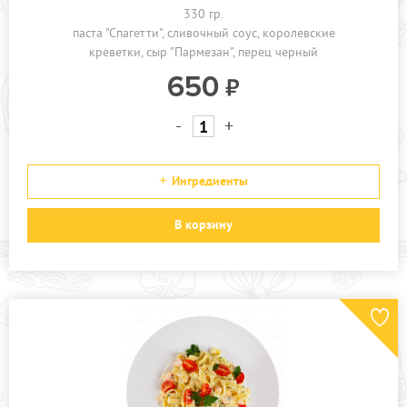
330 гр.
паста "Спагетти"
сливочный соус
королевские
креветки
сыр "Пармезан"
перец черный
650
-
+
Ингредиенты
В корзину