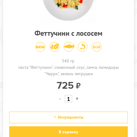
Феттучини с лососем
340 гр.
паста "Феттучини"
сливочный соус
семга
помидоры
"Черри"
зелень петрушки
725
-
+
Ингредиенты
В корзину