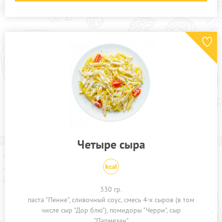
Четыре сыра
330 гр.
паста "Пенне"
сливочный соус
смесь 4-х сыров (в том
числе сыр "Дор блю")
помидоры "Черри"
сыр
"Пармезан"