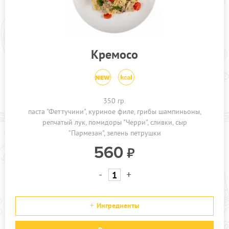
ПРОЧЕЕ
КАФЕ ЗЕЛЕНОГРАД
КАФЕ БРЁХОВО
Кремосо
АКЦИИ
350 гр.
паста "Феттучини"
куриное филе
грибы шампиньоны
репчатый лук
помидоры "Черри"
сливки
сыр
"Пармезан"
зелень петрушки
560
-
+
Ингредиенты