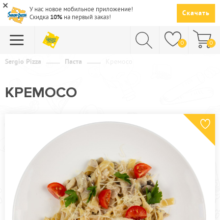
У нас новое мобильное приложение!
Скачать
Скидка
10%
на первый заказ!
0
0
Sergio Pizza
Паста
Кремосо
ПИЦЦА
КРЕМОСО
СУШИ
САЛАТЫ
ПАСТА
ГОРЯЧЕЕ
СУПЫ
НАПИТКИ
ДЕСЕРТЫ