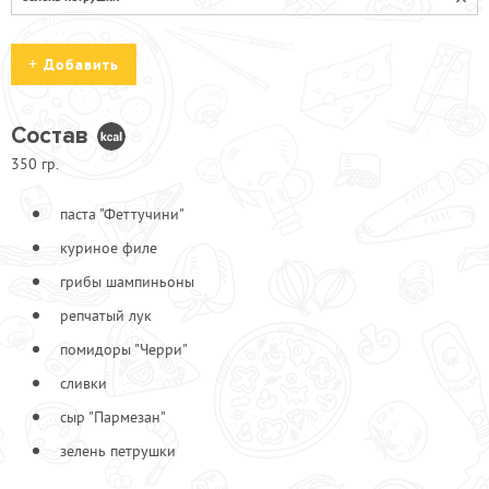
Добавить
Состав
350 гр.
Бекон с/к
70
Ветчина
90
паста "Феттучини"
Куриные грудки
70
куриное филе
Сыр "Пармезан"
70
грибы шампиньоны
репчатый лук
помидоры "Черри"
сливки
сыр "Пармезан"
зелень петрушки