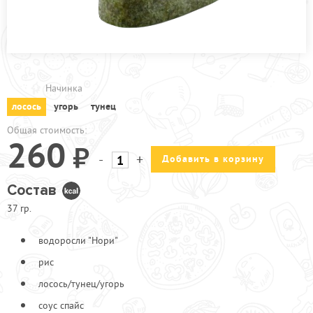
ПРОЧЕЕ
ПИЦЦЕРИЯ
АКЦИИ
Начинка
лосось
угорь
тунец
Общая стоимость:
260
-
+
Добавить в корзину
Состав
37 гр.
водоросли "Нори"
рис
лосось/тунец/угорь
соус спайс