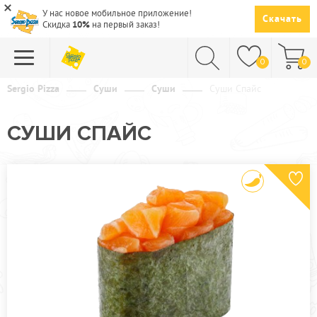
У нас новое мобильное приложение!
Скачать
Скидка
10%
на первый заказ!
0
0
Sergio Pizza
Суши
Суши
Суши Спайс
ПИЦЦА
СУШИ СПАЙС
СУШИ
САЛАТЫ
ПАСТА
ГОРЯЧЕЕ
СУПЫ
НАПИТКИ
ДЕСЕРТЫ