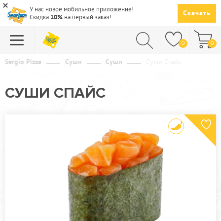
У нас новое мобильное приложение!
Скачать
Скидка
10%
на первый заказ!
0
0
Sergio Pizza
Суши
Суши
Суши Спайс
ПИЦЦА
СУШИ СПАЙС
СУШИ
САЛАТЫ
ПАСТА
ГОРЯЧЕЕ
СУПЫ
НАПИТКИ
ДЕСЕРТЫ