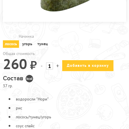
ПРОЧЕЕ
АКЦИИ
Начинка
лосось
угорь
тунец
Общая стоимость:
260
-
+
Добавить в корзину
Состав
37 гр.
водоросли "Нори"
рис
лосось/тунец/угорь
соус спайс