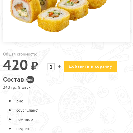
ПРОЧЕЕ
АКЦИИ
Общая стоимость:
420
-
+
Добавить в корзину
Состав
240 гр., 8 штук
рис
соус "Спайс"
помидор
огурец