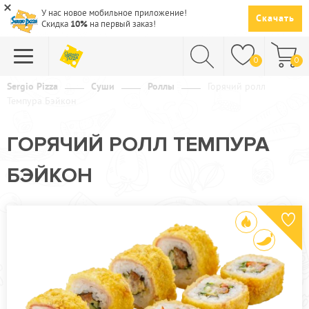
У нас новое мобильное приложение!
Скачать
Скидка
10%
на первый заказ!
0
0
Sergio Pizza
Суши
Роллы
Горячий ролл
Темпура Бэйкон
ПИЦЦА
СУШИ
ГОРЯЧИЙ РОЛЛ ТЕМПУРА
САЛАТЫ
БЭЙКОН
ПАСТА
ГОРЯЧЕЕ
СУПЫ
НАПИТКИ
ДЕСЕРТЫ