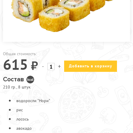
ПРОЧЕЕ
АКЦИИ
Общая стоимость:
615
-
+
Добавить в корзину
Состав
210 гр., 8 штук
водоросли "Нори"
рис
лосось
авокадо