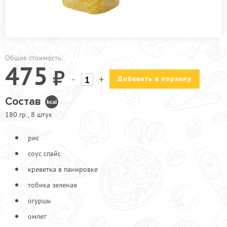
ПРОЧЕЕ
АКЦИИ
Общая стоимость:
475
-
+
Добавить в корзину
Состав
180 гр., 8 штук
рис
соус спайс
креветка в панировке
тобика зеленая
огурцы
омлет