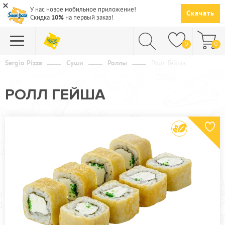
У нас новое мобильное приложение!
Скачать
Скидка
10%
на первый заказ!
0
0
Sergio Pizza
Суши
Роллы
Ролл Гейша
ПИЦЦА
РОЛЛ ГЕЙША
СУШИ
САЛАТЫ
ПАСТА
ГОРЯЧЕЕ
СУПЫ
НАПИТКИ
ДЕСЕРТЫ