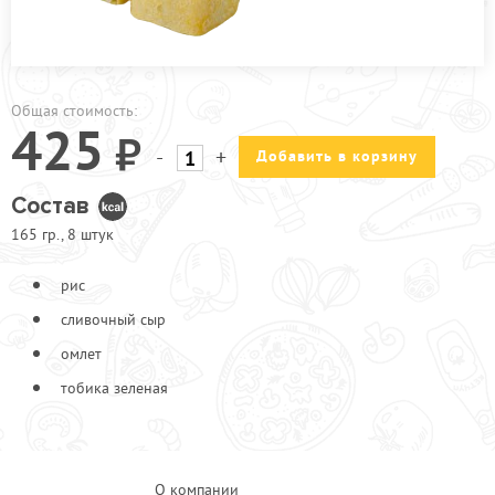
ПРОЧЕЕ
АКЦИИ
Общая стоимость:
425
-
+
Добавить в корзину
Состав
165 гр., 8 штук
рис
сливочный сыр
омлет
тобика зеленая
О компании