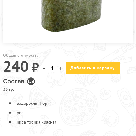
ПРОЧЕЕ
АКЦИИ
Общая стоимость:
240
-
+
Добавить в корзину
Состав
33 гр.
водоросли "Нори"
рис
икра тобика красная