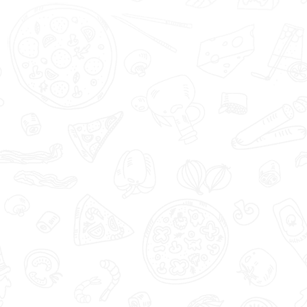
Семга с/с
50
250
70