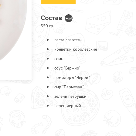
Состав
350 гр.
Креветка
2
Сыр "Пармезан"
паста спагетти
креветки королевские
семга
соус "Сержио"
помидоры "Черри"
сыр "Пармезан"
зелень петрушки
перец черный