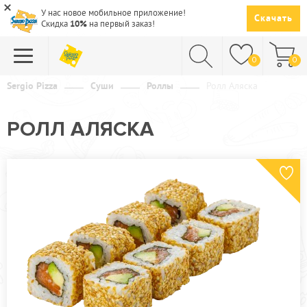
У нас новое мобильное приложение!
Скачать
Скидка
10%
на первый заказ!
0
0
Sergio Pizza
Суши
Роллы
Ролл Аляска
ПИЦЦА
РОЛЛ АЛЯСКА
СУШИ
САЛАТЫ
ПАСТА
ГОРЯЧЕЕ
СУПЫ
НАПИТКИ
ДЕСЕРТЫ