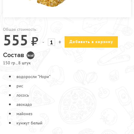
ПРОЧЕЕ
КАФЕ УЛ.2-АЯ ПРОЛЕТАРСКАЯ
КАФЕ УЛ. ИНЖЕНЕРНАЯ
Общая стоимость:
555
АКЦИИ
-
+
Добавить в корзину
Состав
150 гр., 8 штук
водоросли "Нори"
рис
лосось
авокадо
майонез
кунжут белый