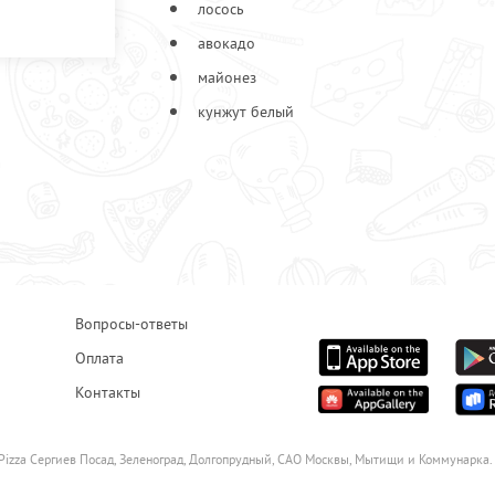
лосось
авокадо
майонез
кунжут белый
Вопросы-ответы
Оплата
Контакты
Pizza Сергиев Посад, Зеленоград, Долгопрудный, САО Москвы, Мытищи и Коммунарка.