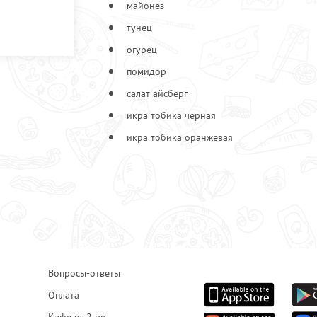
майонез
тунец
огурец
помидор
салат айсберг
икра тобика черная
икра тобика оранжевая
Вопросы-ответы
Оплата