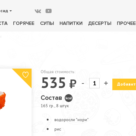
осад
СТА
ГОРЯЧЕЕ
СУПЫ
НАПИТКИ
ДЕСЕРТЫ
ПРОЧЕЕ
ы
Общая стоимость:
535
-
+
Добавит
Состав
165 гр., 8 штук
водоросли "нори"
рис