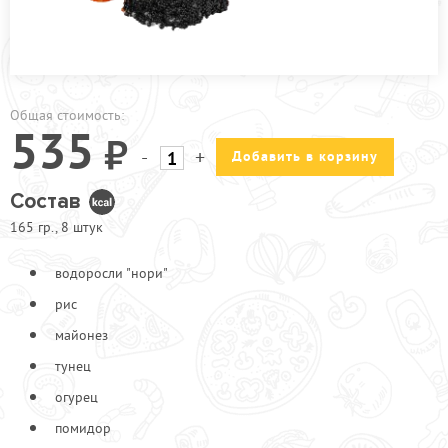
ПРОЧЕЕ
АКЦИИ
Общая стоимость:
535
-
+
Добавить в корзину
Состав
165 гр., 8 штук
водоросли "нори"
рис
майонез
тунец
огурец
помидор