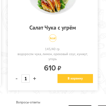
Салат Чука с угрём
145/40 гр.
водоросли чука
лимон
ореховый соус
кунжут
угорь
610
-
+
В корзину
Вопросы-ответы