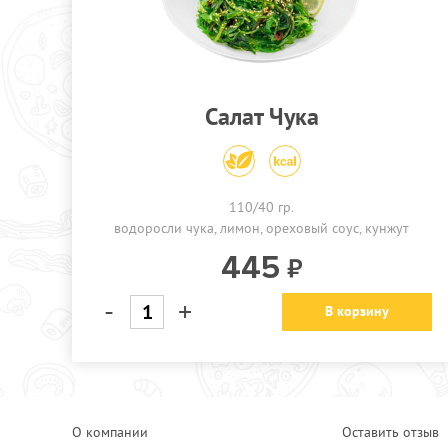
Салат Чука
110/40 гр.
водоросли чука
лимон
ореховый соус
кунжут
445
-
+
В корзину
О компании
Оставить отзыв