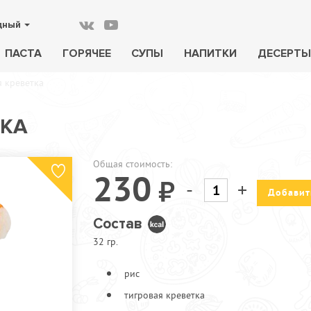
дный
ПАСТА
ГОРЯЧЕЕ
СУПЫ
НАПИТКИ
ДЕСЕРТЫ
я креветка
ТКА
Общая стоимость:
230
-
+
Добавит
Состав
32 гр.
рис
тигровая креветка