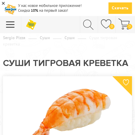
У нас новое мобильное приложение!
Скачать
Скидка
10%
на первый заказ!
0
0
Sergio Pizza
Суши
Суши
Суши тигровая
креветка
ПИЦЦА
СУШИ
СУШИ ТИГРОВАЯ КРЕВЕТКА
САЛАТЫ
ПАСТА
ГОРЯЧЕЕ
СУПЫ
НАПИТКИ
ДЕСЕРТЫ