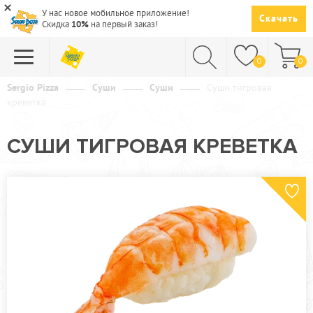
У нас новое мобильное приложение!
Скачать
Скидка
10%
на первый заказ!
0
0
Sergio Pizza
Суши
Суши
Суши тигровая
креветка
ПИЦЦА
СУШИ
СУШИ ТИГРОВАЯ КРЕВЕТКА
САЛАТЫ
ПАСТА
ГОРЯЧЕЕ
СУПЫ
НАПИТКИ
ДЕСЕРТЫ