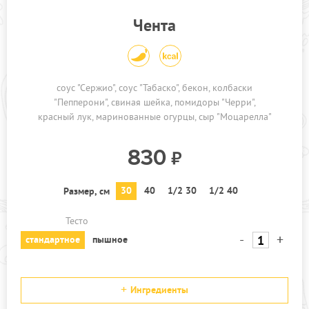
Чента
соус "Сержио"
соус "Табаско"
бекон
колбаски
"Пепперони"
свиная шейка
помидоры "Черри"
красный лук
маринованные огурцы
сыр "Моцарелла"
830
30
40
1/2 30
1/2 40
Размер, см
Тесто
-
+
стандартное
пышное
Ингредиенты