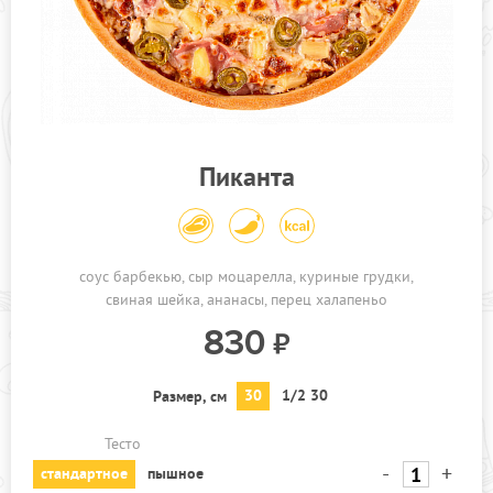
Пиканта
соус барбекью
сыр моцарелла
куриные грудки
свиная шейка
ананасы
перец халапеньо
830
30
1/2 30
Размер, см
Тесто
-
+
стандартное
пышное