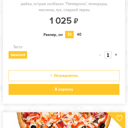
шейка
острые колбаски "Пепперони"
помидоры
маслины
лук
сладкий перец
1 025
30
40
Размер, см
Тесто
-
+
пышное
Ингредиенты
В корзину