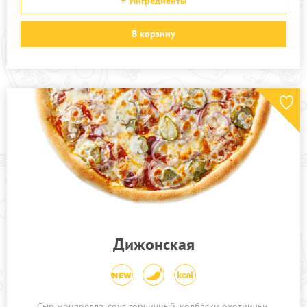
Ингредиенты
В корзину
Дижонская
Сыр моцарелла, соус горчичный, колбаски охотничьи,