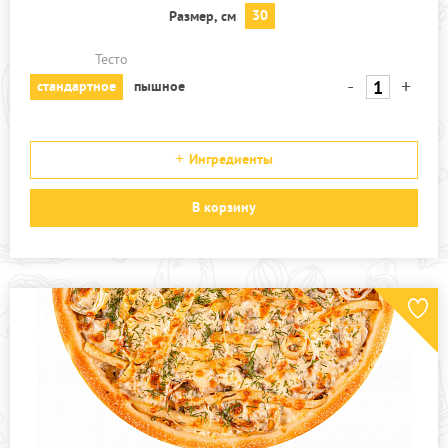
30
Размер, см
Тесто
-
+
стандартное
пышное
Ингредиенты
В корзину