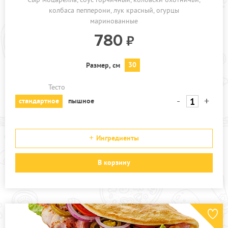
колбаса пепперони, лук красный, огурцы
маринованные
780
30
Размер, см
Тесто
-
+
стандартное
пышное
Ингредиенты
В корзину