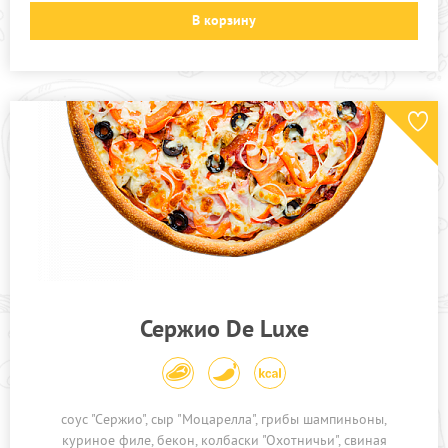
В корзину
Сержио De Luxe
соус "Сержио"
сыр "Моцарелла"
грибы шампиньоны
куриное филе
бекон
колбаски "Охотничьи"
свиная