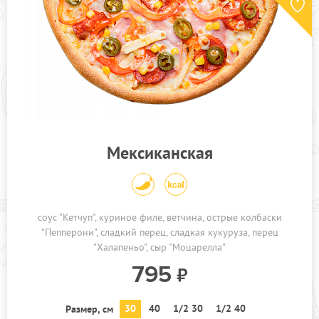
Мексиканская
соус "Кетчуп"
куриное филе
ветчина
острые колбаски
"Пепперони"
сладкий перец
сладкая кукуруза
перец
"Халапеньо"
сыр "Моцарелла"
795
30
40
1/2 30
1/2 40
Размер, см