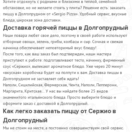
Хотите отдохнуть с родными и близкими в теплой, семейной
обстановке, но не желаете стоять у плиты? Решение есть: заказать
пиццу в Долгопрудном от «Sergio Pizza». Удобный сервис, вкусные
блюда, широкая зона доставки.
Доставка горячей пиццы в Долгопрудный
Наши повара любят свое дело, поэтому в своей работе используют
отборные овощи, зелень, грибы, колбасы и сыр. Сочная и свежая
начинка обеспечивает неповторимый вкус блюду!
После того, как ваш заказ был подтвержден, наши мастера
приступают к работе: подготавливают тесто, начинку, фирменный
соус «Сержио», выпекают ароматное блюдо. Уже через 20 минут
«вкусная» коробочка будет на полпути к вам. Доставка пиццы в
Долгопрудном не заставляет себя ждать!
Наполи, Сицилийская, Фермерская, Чента, Наполи, Пепперони,
Маргарита, Критская… У нас вы найдете более 25 видов
знаменитого итальянского блюда. Просто выберите блюдо и
оформите заказ с доставкой в Долгопрудный.
Как легко заказать пиццу от Сержио в
Долгопрудный
Мы не стоим на месте, а постоянно совершенствуем свой сервис.