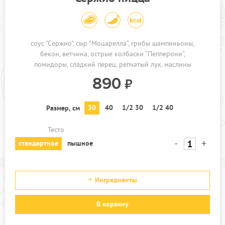
соус "Сержио"
сыр "Моцарелла"
грибы шампиньоны
бекон
ветчина
острые колбаски "Пепперони"
помидоры
сладкий перец
репчатый лук
маслины
890
30
40
1/2 30
1/2 40
Размер, см
Тесто
-
+
стандартное
пышное
Ингредиенты
В корзину