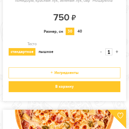
помидоры
красный лук
зелёный лук
сыр "Моцарелла"
750
30
40
Размер, см
Тесто
-
+
стандартное
пышное
Ингредиенты
В корзину