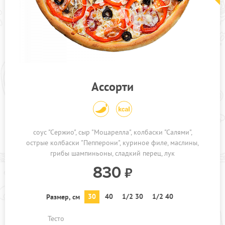
Ассорти
соус "Сержио"
сыр "Моцарелла"
колбаски "Салями"
острые колбаски "Пепперони"
куриное филе
маслины
грибы шампиньоны
сладкий перец
лук
830
30
40
1/2 30
1/2 40
Размер, см
Тесто