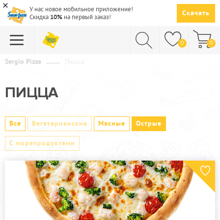
У нас новое мобильное приложение!
Скачать
Скидка
10%
на первый заказ!
0
0
Sergio Pizza
Пицца
ПИЦЦА
ПИЦЦА
СУШИ
САЛАТЫ
Все
Вегетарианские
Мясные
Острые
ПАСТА
С морепродуктами
ГОРЯЧЕЕ
СУПЫ
НАПИТКИ
ДЕСЕРТЫ