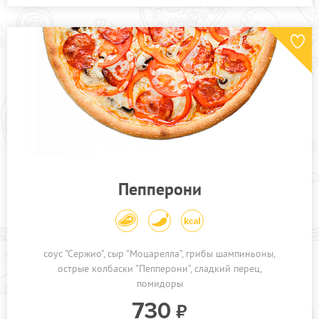
Пепперони
соус "Сержио"
сыр "Моцарелла"
грибы шампиньоны
острые колбаски "Пепперони"
сладкий перец
помидоры
730