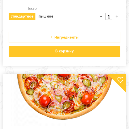
Тесто
-
+
стандартное
пышное
Ингредиенты
В корзину