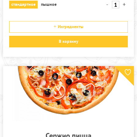
-
+
стандартное
пышное
Ингредиенты
В корзину
Сержио пицца