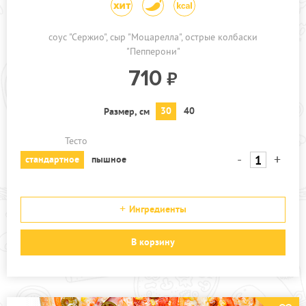
соус "Сержио"
сыр "Моцарелла"
острые колбаски
"Пепперони"
710
30
40
Размер, см
Тесто
-
+
стандартное
пышное
Ингредиенты
В корзину